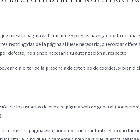
DEMOS UTILIZAR EN NUESTRA PÁ
 que nuestra página web funcione y puedas navegar por la misma. E
tes restringidas de la página si fuese necesario, o recordar difere
 por defecto, no siendo necesaria tu autorización al respecto.
oquear o alertar de la presencia de este tipo de cookies, si bien d
ción de los usuarios de nuestra página web en general (por ejemplo
).
ción en nuestra página web, podemos mejorar tanto el propio funci
d publicitaria, sino que únicamente sirven para que nuestra págin